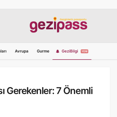
ları
Avrupa
Gurme
GeziBilgi
YENI
sı Gerekenler: 7 Önemli