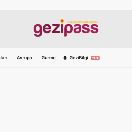
ları
Avrupa
Gurme
GeziBilgi
YENI