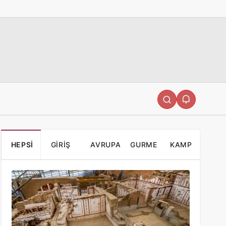
HEPSI
GIRIŞ
AVRUPA
GURME
KAMP
ÜCRETLERI
ALANLARI