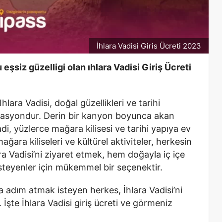
İhlara Vadisi Giris Ücreti 2023
eşsiz güzelligi olan ıhlara Vadisi Giriş Ücreti
ara Vadisi, doğal güzellikleri ve tarihi
tinasyondur. Derin bir kanyon boyunca akan
di, yüzlerce mağara kilisesi ve tarihi yapıya ev
ğara kiliseleri ve kültürel aktiviteler, herkesin
ara Vadisi’ni ziyaret etmek, hem doğayla iç içe
steyenler için mükemmel bir seçenektir.
a adım atmak isteyen herkes, İhlara Vadisi’ni
. İşte İhlara Vadisi giriş ücreti ve görmeniz