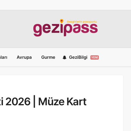
ları
Avrupa
Gurme
GeziBilgi
YENI
eti 2026 | Müze Kart